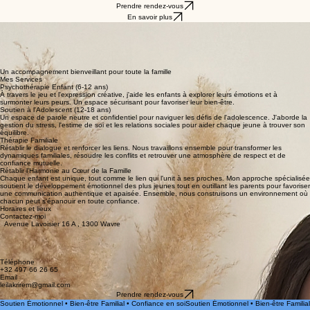
Prendre RDV
Accompagnement psychologique pour
enfants, ados et familles
Un accompagnement bienveillant pour aider les enfants, adolescents et familles à surmonter les
défis émotionnels et à retrouver un équilibre harmonieux au quotidien.
Prendre rendez-vous
En savoir plus
Accompagner l'enfant et sa famille vers l'équilibre
Je propose un soutien psychologique spécialisé pour aider les enfants et adolescents à mieux
gérer leurs émotions et leurs comportements. Mon approche bienveillante vise à renforcer la
communication familiale et le bien-être général, en offrant un cadre sécurisant pour s'exprimer et
s'épanouir ensemble.
Ma mission : Écouter, comprendre et guider chaque famille vers un avenir serein et harmonieux.
Un accompagnement bienveillant pour toute la famille
Mes Services
Psychothérapie Enfant (6-12 ans)
À travers le jeu et l'expression créative, j'aide les enfants à explorer leurs émotions et à
surmonter leurs peurs. Un espace sécurisant pour favoriser leur bien-être.
Soutien à l'Adolescent (12-18 ans)
Un espace de parole neutre et confidentiel pour naviguer les défis de l'adolescence. J'aborde la
gestion du stress, l'estime de soi et les relations sociales pour aider chaque jeune à trouver son
équilibre.
Thérapie Familiale
Rétablir le dialogue et renforcer les liens. Nous travaillons ensemble pour transformer les
dynamiques familiales, résoudre les conflits et retrouver une atmosphère de respect et de
confiance mutuelle.
Rétablir l'Harmonie au Cœur de la Famille
Chaque enfant est unique, tout comme le lien qui l'unit à ses proches. Mon approche spécialisée
soutient le développement émotionnel des plus jeunes tout en outillant les parents pour favoriser
une communication authentique et apaisée. Ensemble, nous construisons un environnement où
chacun peut s'épanouir en toute confiance.
Horaires et lieux
Contactez-moi
Avenue Lavoisier 16 A , 1300 Wavre