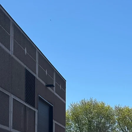
Téléphone
+32 497 66 26 65
Email
leilakrirem@gmail.com
Prendre rendez-vous
Soutien Émotionnel • Bien-être Familial • Confiance en soi